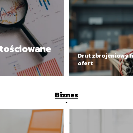
rtościowane
Drut zbrojeniowy f
ofert
Biznes