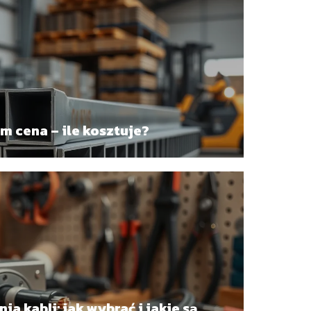
m cena – ile kosztuje?
a kabli: jak wybrać i jakie są