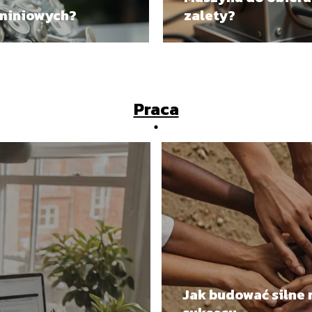
uminiowych?
zalety?
Praca
Jak budować silne 