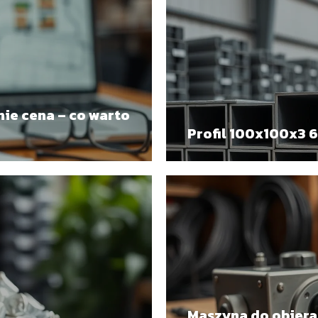
ie cena – co warto
Profil 100x100x3 6
Maszyna do obierani