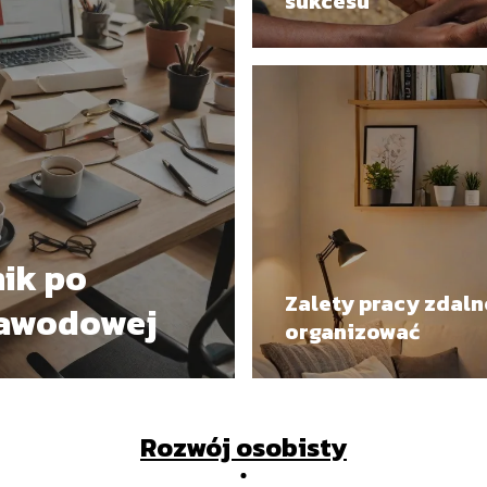
sukcesu
ik po
Zalety pracy zdalne
zawodowej
organizować
Rozwój osobisty