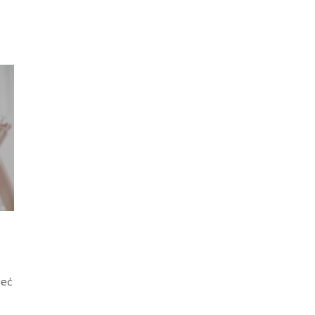
ć
ieć