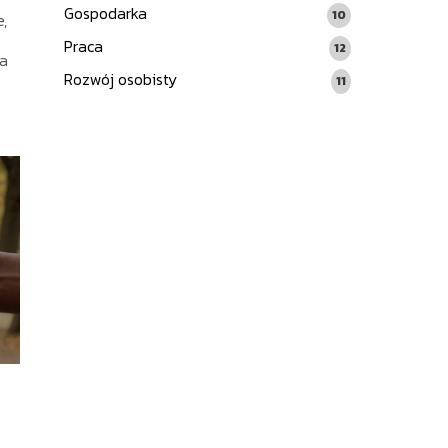
Gospodarka
10
,
Praca
12
ia
Rozwój osobisty
11
h