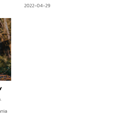
2022-04-29
y
.
ania