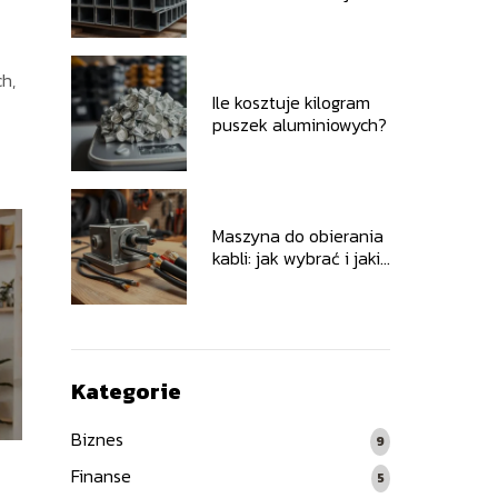
h,
Ile kosztuje kilogram
puszek aluminiowych?
Maszyna do obierania
kabli: jak wybrać i jakie
są zalety?
Kategorie
Biznes
9
Finanse
5