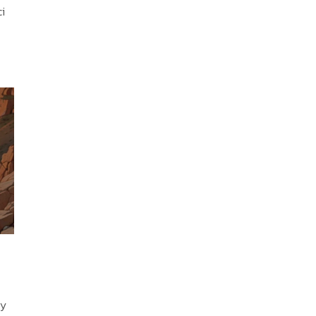
ci
ą
by