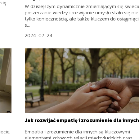
się
W dzisiejszym dynamicznie zmieniającym się świecie
poszerzanie wiedzy i rozwijanie umysłu stało się nie
tylko koniecznością, ale także kluczem do osiągnięc
s...
2024-07-24
Jak rozwijać empatię i zrozumienie dla innyc
ecie,
Empatia i zrozumienie dla innych są kluczowymi
elementami zdrowych relacji międzyludzkich oraz